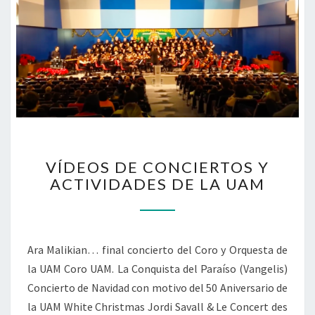
V
VÍDEOS DE CONCIERTOS Y
Í
ACTIVIDADES DE LA UAM
D
E
O
S
D
Ara Malikian… final concierto del Coro y Orquesta de
E
la UAM Coro UAM. La Conquista del Paraíso (Vangelis)
C
Concierto de Navidad con motivo del 50 Aniversario de
O
la UAM White Christmas Jordi Savall & Le Concert des
N