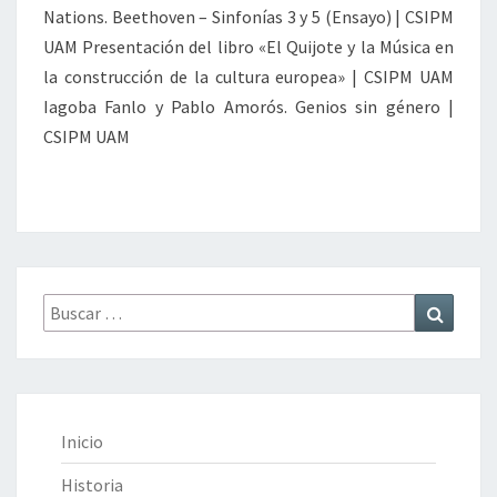
C
Nations. Beethoven – Sinfonías 3 y 5 (Ensayo) | CSIPM
I
UAM Presentación del libro «El Quijote y la Música en
E
la construcción de la cultura europea» | CSIPM UAM
R
Iagoba Fanlo y Pablo Amorós. Genios sin género |
T
O
CSIPM UAM
S
Y
A
C
T
I
V
Buscar
Buscar
I
por:
D
A
D
E
Inicio
S
D
Historia