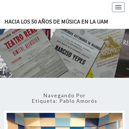
Togg
navig
HACIA LOS 50 AÑOS DE MÚSICA EN LA UAM
HACIA
H50MUAM
LOS 50
AÑOS
DE
Navegando Por
MÚSICA
Etiqueta: Pablo Amorós
EN LA
UAM