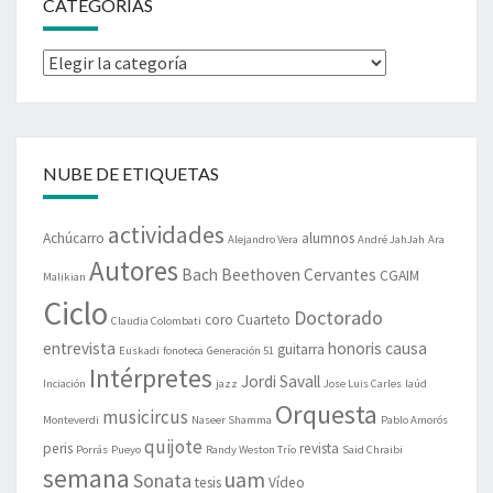
CATEGORÍAS
Categorías
NUBE DE ETIQUETAS
actividades
Achúcarro
alumnos
Alejandro Vera
André JahJah
Ara
Autores
Bach
Beethoven
Cervantes
CGAIM
Malikian
Ciclo
Doctorado
coro
Cuarteto
Claudia Colombati
entrevista
honoris causa
guitarra
Euskadi
fonoteca
Generación 51
Intérpretes
Jordi Savall
Inciación
jazz
Jose Luis Carles
laúd
Orquesta
musicircus
Monteverdi
Naseer Shamma
Pablo Amorós
quijote
peris
revista
Porrás
Pueyo
Randy Weston Trío
Said Chraibi
semana
uam
Sonata
tesis
Vídeo