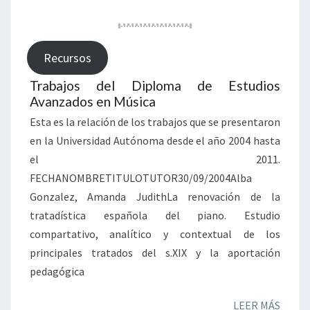
O
S
D
E
Recursos
M
Trabajos del Diploma de Estudios
Ú
Avanzados en Música
S
I
Esta es la relación de los trabajos que se presentaron
C
en la Universidad Autónoma desde el año 2004 hasta
A
el 2011.
E
N
FECHANOMBRETITULOTUTOR30/09/2004Alba
L
Gonzalez, Amanda JudithLa renovación de la
A
tratadística española del piano. Estudio
U
compartativo, analítico y contextual de los
A
principales tratados del s.XIX y la aportación
M
pedagógica
LEER MÁS