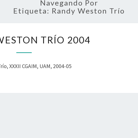
DE
Navegando Por
Etiqueta: Randy Weston Trío
MÚSI
R
EN L
ESTON TRÍO 2004
A
N
D
UA
Y
ío, XXXII CGAIM, UAM, 2004-05
W
E
S
T
O
N
T
R
Í