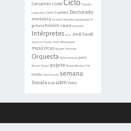
Ciclo
Cervantes
CGAIM
Claudia
Doctorado
coro
Cuarteto
Colombati
entrevista
Euskadi
fonoteca
Generación 51
honoris causa
guitarra
Inciación
Intérpretes
Jordi Savall
jazz
Jose Luis Carles
laúd
Monteverdi
musicircus
Naseer Shamma
Orquesta
peris
Pablo Amorós
quijote
Porrás
Pueyo
Randy Weston Trío
semana
revista
Said Chraibi
uam
Sonata
tesis
Vídeo