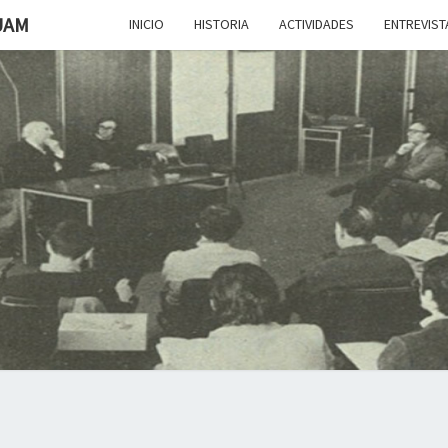
UAM
INICIO
HISTORIA
ACTIVIDADES
ENTREVIST
HAC
H50MUAM
LOS 
AÑO