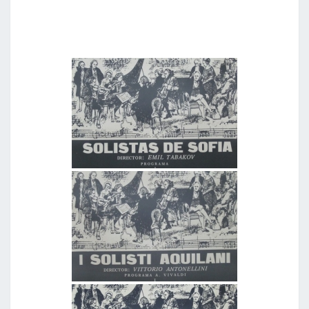
O
D
E
G
R
A
N
D
E
S
A
U
T
O
R
E
S
E
I
N