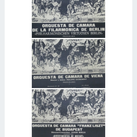
T
É
R
P
R
E
T
E
S
D
E
L
A
M
Ú
S
I
C
A