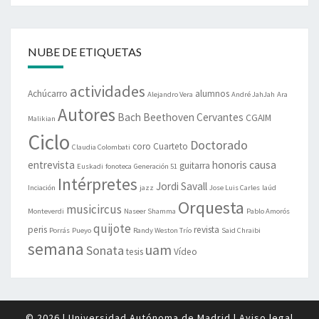
NUBE DE ETIQUETAS
actividades
Achúcarro
alumnos
Alejandro Vera
André JahJah
Ara
Autores
Bach
Beethoven
Cervantes
CGAIM
Malikian
Ciclo
Doctorado
coro
Cuarteto
Claudia Colombati
entrevista
honoris causa
guitarra
Euskadi
fonoteca
Generación 51
Intérpretes
Jordi Savall
Inciación
jazz
Jose Luis Carles
laúd
Orquesta
musicircus
Monteverdi
Naseer Shamma
Pablo Amorós
quijote
peris
revista
Porrás
Pueyo
Randy Weston Trío
Said Chraibi
semana
uam
Sonata
tesis
Vídeo
© 2026
|
Universidad Autónoma de Madrid
|
Aviso legal