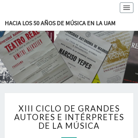
Togg
navig
HACIA LOS 50 AÑOS DE MÚSICA EN LA UAM
HACIA
H50MUAM
LOS 50
AÑOS
DE
X
MÚSICA
XIII CICLO DE GRANDES
I
EN LA
I
AUTORES E INTÉRPRETES
I
DE LA MÚSICA
UAM
C
I