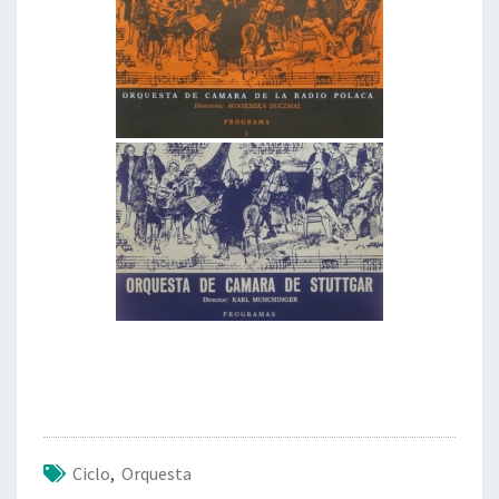
I
N
T
É
R
P
R
E
T
E
S
D
E
L
A
M
Ú
S
I
C
Ciclo
,
Orquesta
A