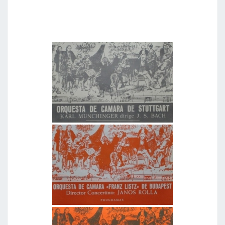
L
O
D
E
G
R
A
N
D
E
S
A
U
T
O
R
E
S
E
I