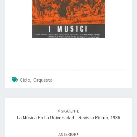
N
T
É
R
P
R
E
T
E
S
D
E
Ciclo
,
Orquesta
L
A
M
Ú
Navegación
S
SIGUIENTE
de
I
La Música En La Universidad – Revista Ritmo, 1986
entradas
C
A
ANTERIOR