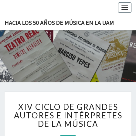
Togg
navig
HACIA LOS 50 AÑOS DE MÚSICA EN LA UAM
HACIA
H50MUAM
LOS 50
AÑOS
DE
X
MÚSICA
XIV CICLO DE GRANDES
I
EN LA
V
AUTORES E INTÉRPRETES
C
DE LA MÚSICA
UAM
I
C